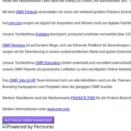
Hinter der Medienmarke OMR steht die Ramp106 GmbH, ein wachsendes 360°- Medi
Mit dem
OMR Festival
veranstalten wir eines der weltweit größten Präsenz-Events
Auf
omr.com
sorgen wir täglich für Inspiration und Wissen rund um digitale Fac
Unsere Tochterfirma
Podstars
konzipiert, produziert und/oder vermarktet über 
OMR Reviews
ist auf bestem Wege, sich als führende Plattform für Bewertunge
sorgen wir für Orientierung in einem unübersichtlichen Markt und geben Entsche
Unsere Tochterfirma
OMR Education
GmbH entwickelt und vermittelt unterschie
unsere OMR Reports als praxisnahe Leitfäden zu den wichtigsten Online Market
Das
OMR Jobs & HR
Team kümmert sich um alle Aktivitäten rund um die Themen 
Branding Kampagnen und Projekten über die gängigen OMR-Kanäle.
Weitere Standbeine sind die Medienmarke
FINANCE FWD
für die Fintech-Branc
Weitere Informationen unter
www.omr.com
.
Auf diese Stelle bewerben