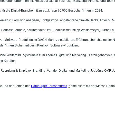
enunternehmen mit Fokus auf Digital Business, Marketing, Finance und Tech mit
 für die Digital-Branche mit zuletzt knapp 70.000 Besucher*innen in 2024.
hthemen in Form von Analysen, Erfolgsstorys, abgefahrene Growth Hacks, Adtech-, M
100 Podcast-Formate, darunter den OMR Podcast mit Philipp Westermeyer, Fußball
n von Software-Produkten im DACH Markt zu etablieren. Erfahrungsberichte echter 
ider*innen Sicherheit beim Kauf von Software-Produkten.
dliche Weiterbildungsformate zum Thema Digital und Marketing. Hierzu gehört 
ing Kanälen.
Recruiting & Employer Branding. Von der Digital- und Marketing-Jobbörse OMR Jo
he und der Betrieb des
Hamburger Fernsehturms
(gemeinsam mit der Messe Hamb