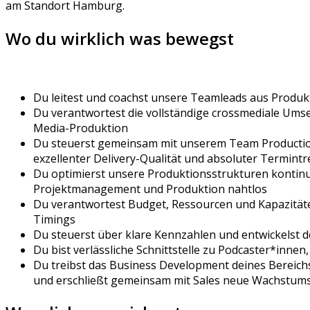
am Standort Hamburg.
Wo du wirklich was bewegst
Du leitest und coachst unsere Teamleads aus Produ
Du verantwortest die vollständige crossmediale Umse
Media-Produktion
Du steuerst gemeinsam mit unserem Team Production 
exzellenter Delivery-Qualität und absoluter Termint
Du optimierst unsere Produktionsstrukturen kontinui
Projektmanagement und Produktion nahtlos
Du verantwortest Budget, Ressourcen und Kapazitäten
Timings
Du steuerst über klare Kennzahlen und entwickelst d
Du bist verlässliche Schnittstelle zu Podcaster*inn
Du treibst das Business Development deines Bereichs
und erschließt gemeinsam mit Sales neue Wachstums