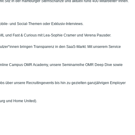
 Sitz in der Hamburger Sternschanze und aktuell rund 400 Mitarbeiter*innen.
obile- und Social-Themen oder Exklusiv-Interviews.
 MML und Fast & Curious mit Lea-Sophie Cramer und Verena Pausder.
Nutzer*innen bringen Transparenz in den SaaS-Markt. Mit unserem Service
der Online Campus OMR Academy, unsere Seminarreihe OMR Deep Dive sowie
bs über unsere Recruitingevents bis hin zu gezielten ganzjährigen Employer
urg und Home United).